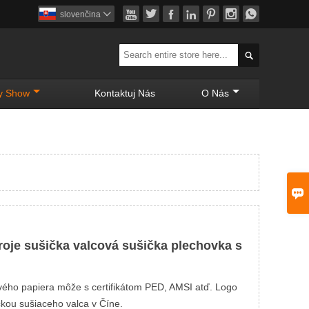







slovenčina


y Show
Kontaktuj Nás
O Nás

troje sušička valcová sušička plechovka s
nového papiera môže s certifikátom PED, AMSI atď. Logo
kou sušiaceho valca v Číne.