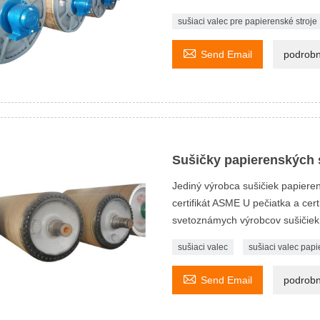
sušiaci valec pre papierenské stroje

Send Email
podrobn
Sušičky papierenských s
Jediný výrobca sušičiek papierens
certifikát ASME U pečiatka a ce
svetoznámych výrobcov sušičiek 
sušiaci valec
sušiaci valec papi

Send Email
podrobn