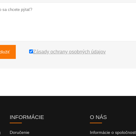
Zásady ochrany osobných údajov
dložiť
INFORMÁCIE
O NÁS
g
Doručenie
Informácie o spoločnost