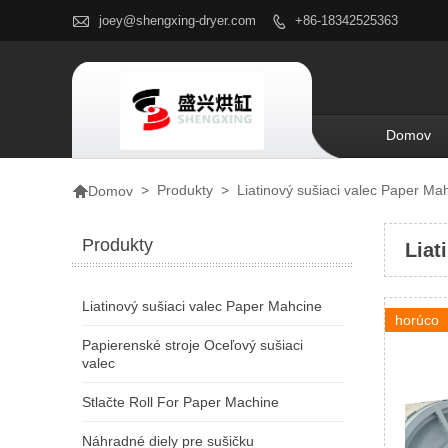

joey@shengxing-dryer.com
+86-18342525363

Domov

>
Produkty
>
Liatinový sušiaci valec Paper Ma
Domov
Produkty
Liat
Liatinový sušiaci valec Paper Mahcine
horúco
Papierenské stroje Oceľový sušiaci
valec
Stlačte Roll For Paper Machine
Náhradné diely pre sušičku