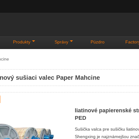
Produkty
Správy
Púzdro
Factor
hcine
inový sušiaci valec Paper Mahcine
liatinové papierenské s
PED
Sušička valca pre sušičku liati
Shengxing je najznámejšou znač