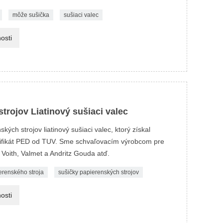
môže sušička
sušiaci valec
osti
trojov Liatinový sušiaci valec
kých strojov liatinový sušiaci valec, ktorý získal
rtifikát PED od TUV. Sme schvaľovacím výrobcom pre
Voith, Valmet a Andritz Gouda atď.
erenského stroja
sušičky papierenských strojov
osti