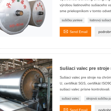
výrobou liatinového sušiaceho v
sme priekopníkom v tomto odvet
sušička yankee
liatinový sušiac

Send Email
podrobn
Sušiaci valec pre stroj
Sušiaci valec pre stroje na chró
U, certifikát SGS, certifikát I
sušiaci valec prísne kontrolovali.
sušiaci valec
strojová sušička p

Send Email
podrobn