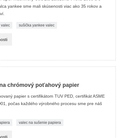
alca yankee sme mali skúsenosti viac ako 35 rokov a
ví.
i valec
sušička yankee valec
osti
e na chrómový poťahový papier
movaný papier s certifikátom TUV PED, certifikát ASME
SO9001, počas každého výrobného procesu sme pre náš
apiera
valec na sušenie papiera
osti