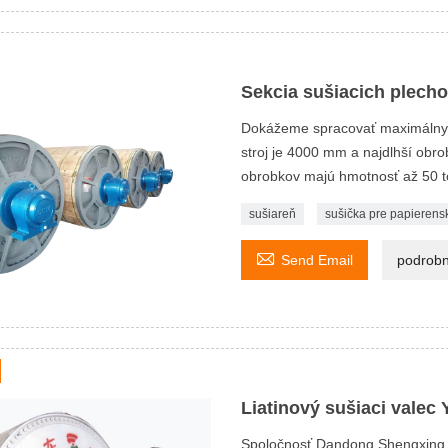
Sekcia sušiacich plecho
Dokážeme spracovať maximálny p
stroj je 4000 mm a najdlhší obro
obrobkov majú hmotnosť až 50 t
sušiareň
sušička pre papierensk

Send Email
podrobn
Liatinový sušiaci valec
Spoločnosť Dandong Shengxing P