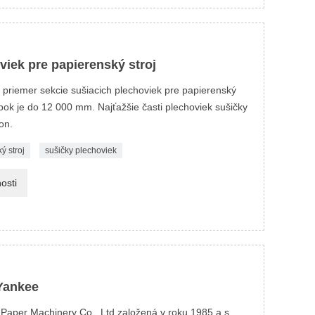
viek pre papierenský stroj
riemer sekcie sušiacich plechoviek pre papierenský
bok je do 12 000 mm. Najťažšie časti plechoviek sušičky
on.
ý stroj
sušičky plechoviek
osti
 Yankee
aper Machinery Co., Ltd založená v roku 1985 a s