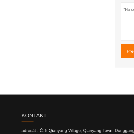
Pre
KONTAKT
adresát :
Č. 8 Qianyang Village, Qianyang Town, Donggan