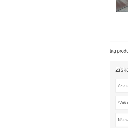
tag produ
Získ