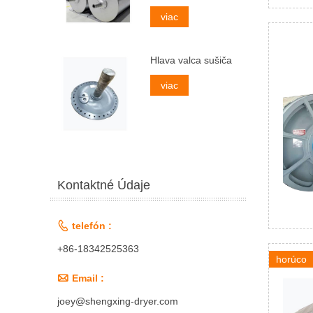
viac
Hlava valca sušiča
viac
Kontaktné Údaje

telefón :
+86-18342525363
horúco

Email :
joey@shengxing-dryer.com