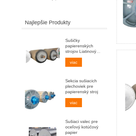
Najlepšie Produkty
Sušičky
papierenských
strojov Liatinový
sušiaci valec
viac
Sekcia sušiacich
plechoviek pre
papierenský stroj
viac
Sušiaci valec pre
oceľový kotúčový
papier